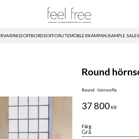
ÖRVARING
SOFFBORD
SOFFOR
UTEMÖBLER
KAMPANJ
SAMPLE SALE
Round hörns
Round - hörnsoffa
37 800
KR
Färg