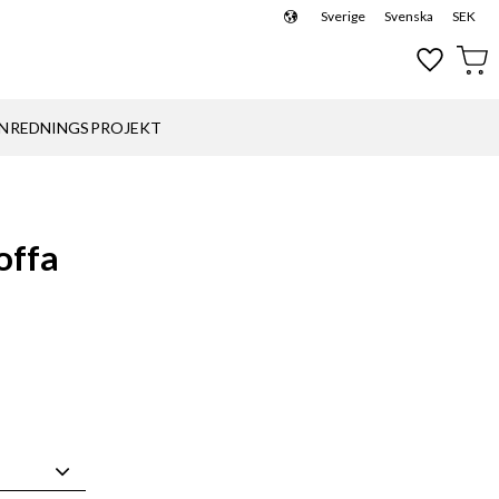
Sverige
Svenska
SEK
Favoriter
Kund
INREDNINGSPROJEKT
offa