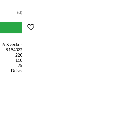
st
Lägg till i favoriter
6-8 veckor
9194322
220
110
75
Delvis