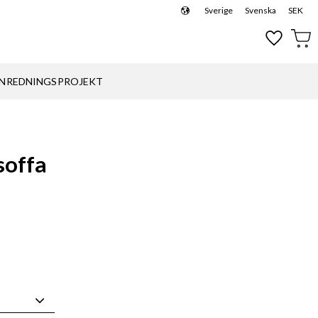
Sverige
Svenska
SEK
Favoriter
Kund
INREDNINGSPROJEKT
soffa