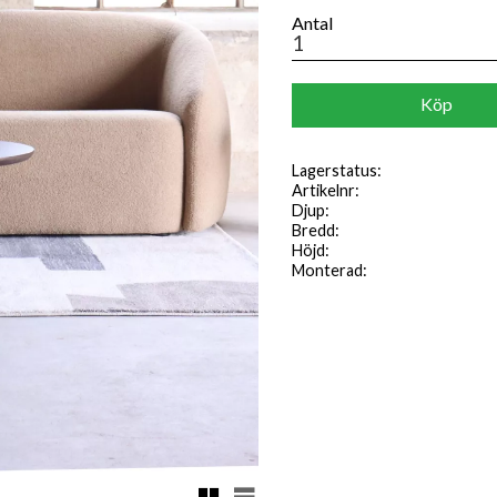
Antal
Köp
Lagerstatus
Artikelnr
Djup
Bredd
Höjd
Monterad
Rutnätsvy
Listvy