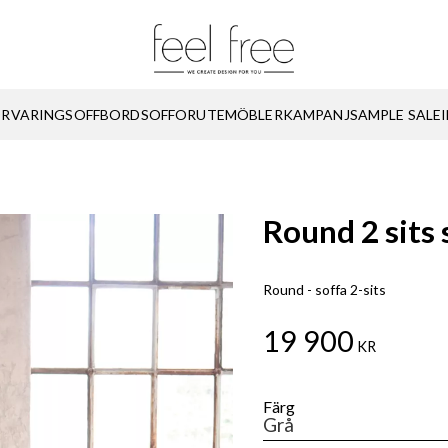
ÖRVARING
SOFFBORD
SOFFOR
UTEMÖBLER
KAMPANJ
SAMPLE SALE
Round 2 sits 
Round - soffa 2-sits
19 900
KR
Färg