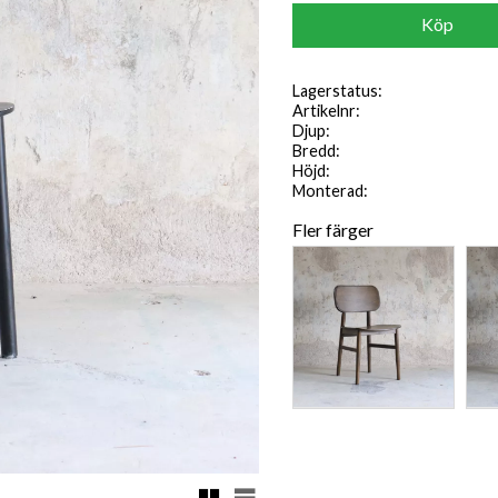
Köp
Lagerstatus
Artikelnr
Djup
Bredd
Höjd
Monterad
Fler färger
Rutnätsvy
Listvy