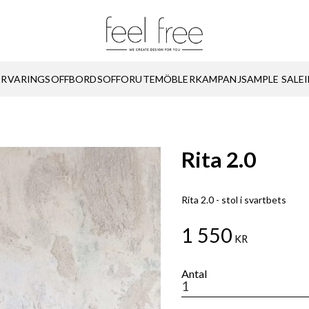
ÖRVARING
SOFFBORD
SOFFOR
UTEMÖBLER
KAMPANJ
SAMPLE SALE
Rita 2.0
Rita 2.0 - stol i svartbets
1 550
KR
Antal