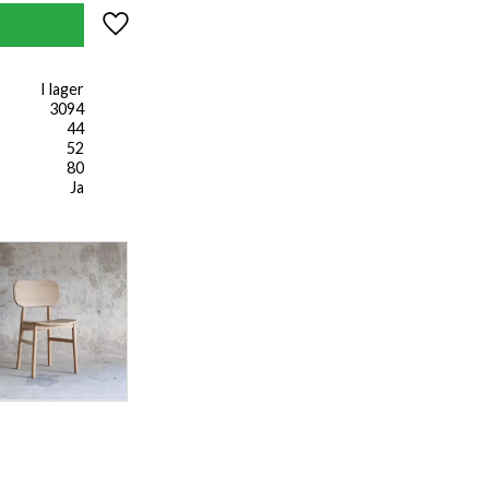
Lägg till i favoriter
I lager
3094
44
52
80
Ja