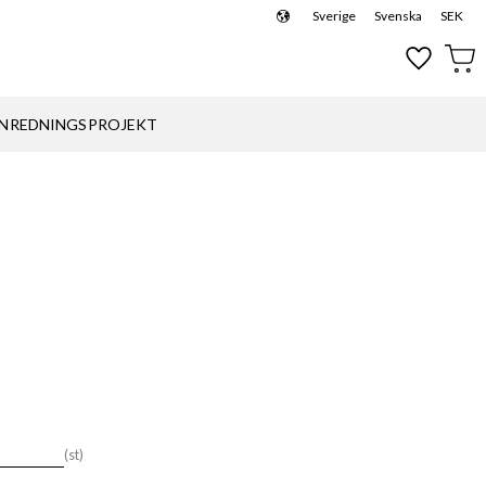
Sverige
Svenska
SEK
Favoriter
Kund
INREDNINGSPROJEKT
st