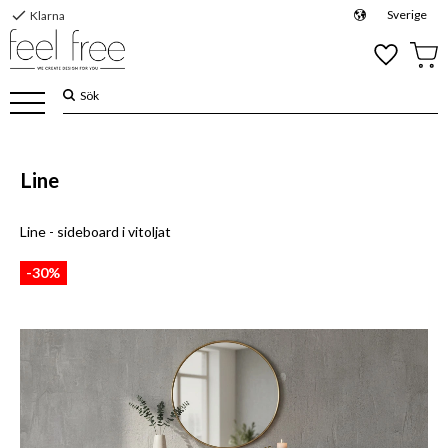
check
Sverige
Klarna
Meny
Favoriter
Kund
Line
Line - sideboard i vitoljat
30
%