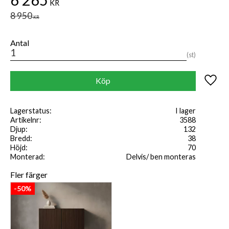
6 265
KR
Ordinarie pris:
8 950
KR
Antal
st
Lägg til
Köp
Lagerstatus
I lager
Artikelnr
3588
Djup
132
Bredd
38
Höjd
70
Monterad
Delvis/ ben monteras
Fler färger
50
%