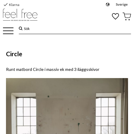
check
Sverige
Klarna
Meny
Favoriter
Kund
Circle
Runt matbord Circle i massiv ek med 3 iläggsskivor