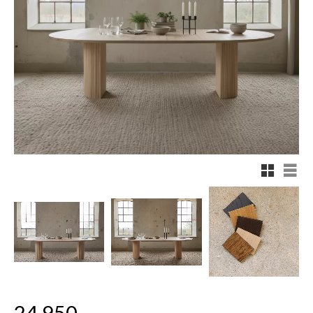
Rutnätsv
List