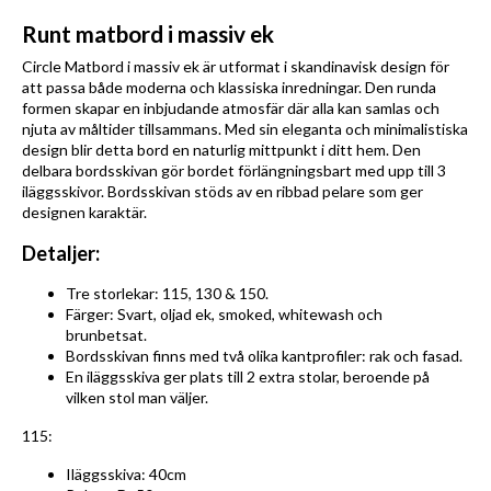
Runt matbord i massiv ek
Circle Matbord i massiv ek är utformat i skandinavisk design för
att passa både moderna och klassiska inredningar. Den runda
formen skapar en inbjudande atmosfär där alla kan samlas och
njuta av måltider tillsammans. Med sin eleganta och minimalistiska
design blir detta bord en naturlig mittpunkt i ditt hem. Den
delbara bordsskivan gör bordet förlängningsbart med upp till 3
iläggsskivor. Bordsskivan stöds av en ribbad pelare som ger
designen karaktär.
Detaljer:
Tre storlekar: 115, 130 & 150.
Färger: Svart, oljad ek, smoked, whitewash och
brunbetsat.
Bordsskivan finns med två olika kantprofiler: rak och fasad.
En iläggsskiva ger plats till 2 extra stolar, beroende på
vilken stol man väljer.
115:
Iläggsskiva: 40cm