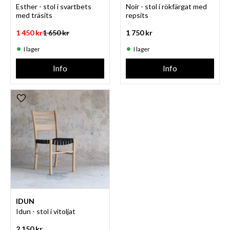
Esther - stol i svartbets
Noir - stol i rökfärgat med
med träsits
repsits
1 450
kr
1 650
kr
1 750
kr
I lager
I lager
Info
Info
Lägg till i favoriter
IDUN
Idun - stol i vitoljat
2 150
kr