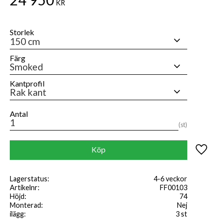
24 950
KR
Storlek
Färg
Kantprofil
Antal
st
Lägg til
Köp
Lagerstatus
4-6 veckor
Artikelnr
FF00103
Höjd
74
Monterad
Nej
ilägg
3 st